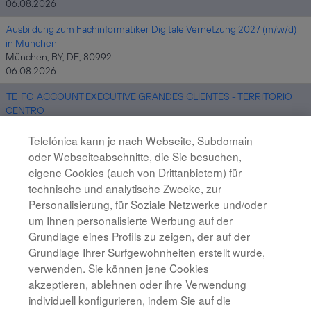
06.08.2026
Ausbildung zum Fachinformatiker Digitale Vernetzung 2027 (m/w/d)
in München
München, BY, DE, 80992
06.08.2026
TE_FC_ACCOUNT EXECUTIVE GRANDES CLIENTES - TERRITORIO
CENTRO
MADRID, ES
06.08.2026
Telefónica kann je nach Webseite, Subdomain
oder Webseiteabschnitte, die Sie besuchen,
Site Reliability Engineer (SRE) - CDO Area
eigene Cookies (auch von Drittanbietern) für
MADRID, ES
technische und analytische Zwecke, zur
06.08.2026
Personalisierung, für Soziale Netzwerke und/oder
um Ihnen personalisierte Werbung auf der
Grundlage eines Profils zu zeigen, der auf der
Ergebnisse
1 – 10
von
10
Grundlage Ihrer Surfgewohnheiten erstellt wurde,
verwenden. Sie können jene Cookies
akzeptieren, ablehnen oder ihre Verwendung
individuell konfigurieren, indem Sie auf die