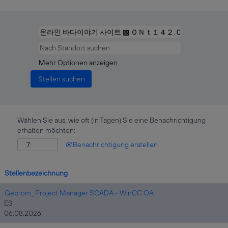
Mehr Optionen anzeigen
Wählen Sie aus, wie oft (in Tagen) Sie eine Benachrichtigung
erhalten möchten:
Benachrichtigung erstellen
Stellenbezeichnung
Geprom_ Project Manager SCADA - WinCC OA
ES
06.08.2026