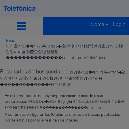
Idioma
Login
Inicio
|
안양출장샵◆예약카톡+gttg5◆裗안양마사지샵髩안양출장1인샵幓
안양미녀출장鱉안양남성전용
(página
��������������amianthus en Telefónica
actual)
Resultados de búsqueda de
"안양출장샵◆예약카톡+gttg5◆裗
안양마사지샵髩안양출장1인샵幓안양미녀출장鱉안양남성전용
��������������amianthus".
En este momento, no hay ninguna vacante acorde a sus
preferencias "
안양출장샵◆예약카톡+gttg5◆裗안양마사지샵髩안양출장1인샵幓안
".
양미녀출장鱉안양남성전용��������������amianthus
A continuación figuran las 10 últimas ofertas de trabajo publicadas
por Telefónica por si le resultan de interés.