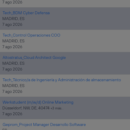
7 ago 2026
Tech_BDM Cyber Defensa
MADRID, ES
7 ago 2026
Tech_Control Operaciones COO
MADRID, ES
7 ago 2026
Altostratus_Cloud Architect Google
MADRID, ES
7 ago 2026
Tech_Técnico/a de Ingeniería y Administración de almacenamiento
MADRID, ES
7 ago 2026
Werkstudent (m/w/d) Online Marketing
Düsseldorf, NW, DE, 40474
+3 más…
7 ago 2026
Geprom_Project Manager Desarrollo Software