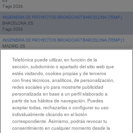
ES
7 ago 2026
INGENIERIA DE PROYECTOS BROADCAST BARCELONA (TEMP.)
BARCELONA, ES
7 ago 2026
INGENIERIA DE PROYECTOS BROADCAST BARCELONA (TEMP.) 1
MADRID, ES
7 ago 2026
Telefónica puede utilizar, en función de la
sección, subdominio o apartado del sitio web que
estés visitando, cookies propias y de terceros
Resultados
1 – 10
de
10
con fines técnicos, analíticos, de personalización,
redes sociales y/o para mostrarte publicidad
personalizada en base a un perfil elaborado a
partir de tus hábitos de navegación. Puedes
aceptar todas, rechazarlas o configurar su uso
individualmente clicando en el botón
correspondiente. Asimismo, podrás revocar tu
Aviso legal
consentimiento en cualquier momento desde la