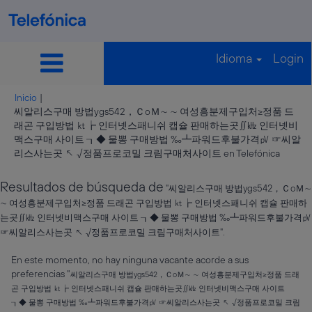
Idioma
Login
Inicio
|
씨알리스구매 방법ygs542，ＣoＭ∼ ∼ 여성흥분제구입처≥정품 드
래곤 구입방법 ㏏┢ 인터넷스패니쉬 캡슐 판매하는곳∬㎑ 인터넷비
맥스구매 사이트 ┒◆ 물뽕 구매방법 ‰┻파워드후불가격㎴ ☞씨알
(página
리스사는곳 ↖ √정품프로코밀 크림구매처사이트 en Telefónica
actual)
Resultados de búsqueda de
"씨알리스구매 방법ygs542，ＣoＭ∼
∼ 여성흥분제구입처≥정품 드래곤 구입방법 ㏏┢ 인터넷스패니쉬 캡슐 판매하
는곳∬㎑ 인터넷비맥스구매 사이트 ┒◆ 물뽕 구매방법 ‰┻파워드후불가격㎴
☞씨알리스사는곳 ↖ √정품프로코밀 크림구매처사이트".
En este momento, no hay ninguna vacante acorde a sus
preferencias "
씨알리스구매 방법ygs542，ＣoＭ∼ ∼ 여성흥분제구입처≥정품 드래
곤 구입방법 ㏏┢ 인터넷스패니쉬 캡슐 판매하는곳∬㎑ 인터넷비맥스구매 사이트
┒◆ 물뽕 구매방법 ‰┻파워드후불가격㎴ ☞씨알리스사는곳 ↖ √정품프로코밀 크림