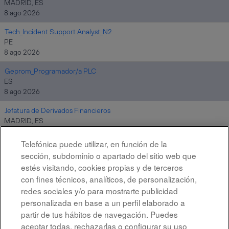
MADRID, ES
8 ago 2026
Tech_Incident Support Analyst_N2
PE
8 ago 2026
Geprom_Programador/a PLC
ES
8 ago 2026
Jefatura de Derivados Financieros
MADRID, ES
8 ago 2026
Telefónica puede utilizar, en función de la
sección, subdominio o apartado del sitio web que
estés visitando, cookies propias y de terceros
Resultados
1 – 10
de
10
con fines técnicos, analíticos, de personalización,
redes sociales y/o para mostrarte publicidad
personalizada en base a un perfil elaborado a
partir de tus hábitos de navegación. Puedes
aceptar todas, rechazarlas o configurar su uso