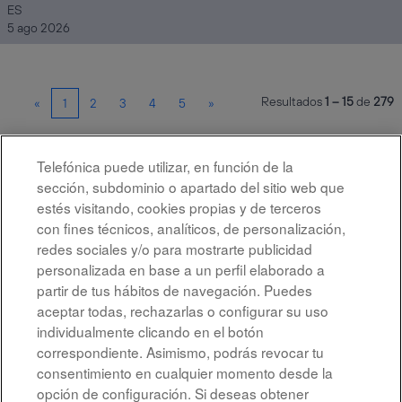
ES
5 ago 2026
Resultados
1 – 15
de
279
«
1
2
3
4
5
»
Telefónica puede utilizar, en función de la
Seleccione la frecuencia (en días) para recibir una alerta:
sección, subdominio o apartado del sitio web que
Crear alerta
estés visitando, cookies propias y de terceros
con fines técnicos, analíticos, de personalización,
redes sociales y/o para mostrarte publicidad
personalizada en base a un perfil elaborado a
partir de tus hábitos de navegación. Puedes
aceptar todas, rechazarlas o configurar su uso
individualmente clicando en el botón
correspondiente. Asimismo, podrás revocar tu
Aviso legal
consentimiento en cualquier momento desde la
opción de configuración. Si deseas obtener
Accesibilidad