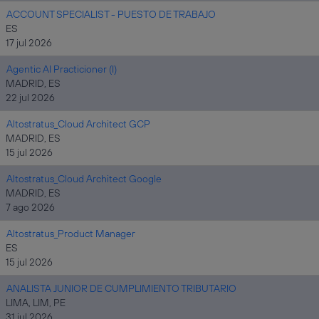
ACCOUNT SPECIALIST - PUESTO DE TRABAJO
ES
17 jul 2026
Agentic AI Practicioner (I)
MADRID, ES
22 jul 2026
Altostratus_Cloud Architect GCP
MADRID, ES
15 jul 2026
Altostratus_Cloud Architect Google
MADRID, ES
7 ago 2026
Altostratus_Product Manager
ES
15 jul 2026
ANALISTA JUNIOR DE CUMPLIMIENTO TRIBUTARIO
LIMA, LIM, PE
31 jul 2026