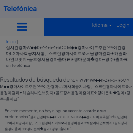
Idioma
Login
Inicio
|
실시간경마W◆◆K+Z+1+5+1+5CㅇM◆◆경마사이트추천༺야간경
마L.2마사회공지사항、스크린경마사이트☢서울경마결과✦해슬라
나인브릿지+골프장서울경마출마표✈경마문화�경마+경주+출마표
(página
en Telefónica
actual)
Resultados de búsqueda de
"실시간경마W◆◆K+Z+1+5+1+5Cㅇ
M◆◆경마사이트추천༺야간경마L.2마사회공지사항、스크린경마사이트☢서
울경마결과✦해슬라나인브릿지+골프장서울경마출마표✈경마문화�경마+경
주+출마표".
En este momento, no hay ninguna vacante acorde a sus
preferencias "
실시간경마W◆◆K+Z+1+5+1+5CㅇM◆◆경마사이트추천༺야간경마
L.2마사회공지사항、스크린경마사이트☢서울경마결과✦해슬라나인브릿지+골프장서
".
울경마출마표✈경마문화�경마+경주+출마표