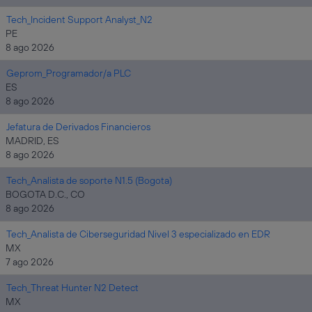
Tech_Incident Support Analyst_N2
PE
8 ago 2026
Geprom_Programador/a PLC
ES
8 ago 2026
Jefatura de Derivados Financieros
MADRID, ES
8 ago 2026
Tech_Analista de soporte N1.5 (Bogota)
BOGOTA D.C., CO
8 ago 2026
Tech_Analista de Ciberseguridad Nivel 3 especializado en EDR
MX
7 ago 2026
Tech_Threat Hunter N2 Detect
MX