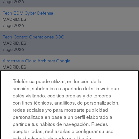
7 ago 2026
Tech_BDM Cyber Defensa
MADRID, ES
7 ago 2026
Tech_Control Operaciones COO
MADRID, ES
7 ago 2026
Altostratus_Cloud Architect Google
MADRID, ES
7 ago 2026
Telefónica puede utilizar, en función de la
sección, subdominio o apartado del sitio web que
estés visitando, cookies propias y de terceros
Resultados
1 – 10
de
10
con fines técnicos, analíticos, de personalización,
redes sociales y/o para mostrarte publicidad
personalizada en base a un perfil elaborado a
partir de tus hábitos de navegación. Puedes
aceptar todas, rechazarlas o configurar su uso
individualmente clicando en el botón