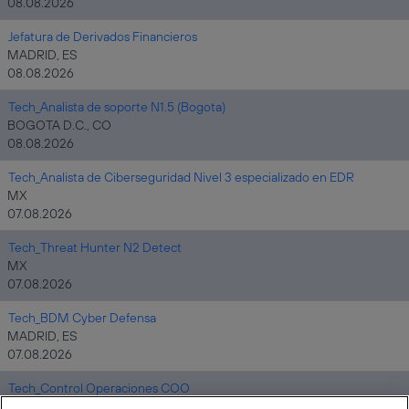
08.08.2026
Jefatura de Derivados Financieros
MADRID, ES
08.08.2026
Tech_Analista de soporte N1.5 (Bogota)
BOGOTA D.C., CO
08.08.2026
Tech_Analista de Ciberseguridad Nivel 3 especializado en EDR
MX
07.08.2026
Tech_Threat Hunter N2 Detect
MX
07.08.2026
Tech_BDM Cyber Defensa
MADRID, ES
07.08.2026
Tech_Control Operaciones COO
MADRID, ES