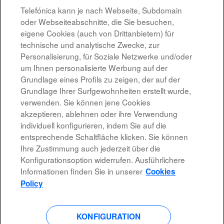
07.08.2026
Telefónica kann je nach Webseite, Subdomain
oder Webseiteabschnitte, die Sie besuchen,
Altostratus_Cloud Architect Google
eigene Cookies (auch von Drittanbietern) für
MADRID, ES
technische und analytische Zwecke, zur
07.08.2026
Personalisierung, für Soziale Netzwerke und/oder
um Ihnen personalisierte Werbung auf der
Grundlage eines Profils zu zeigen, der auf der
Ergebnisse
1 – 10
von
10
Grundlage Ihrer Surfgewohnheiten erstellt wurde,
verwenden. Sie können jene Cookies
akzeptieren, ablehnen oder ihre Verwendung
individuell konfigurieren, indem Sie auf die
entsprechende Schaltfläche klicken. Sie können
Rechtshinweis
Ihre Zustimmung auch jederzeit über die
Konfigurationsoption widerrufen. Ausführlichere
Barrierefreiheit
Informationen finden Sie in unserer
Cookies
Datenschutzrichtlinien
Policy
KONFIGURATION
W
W
W