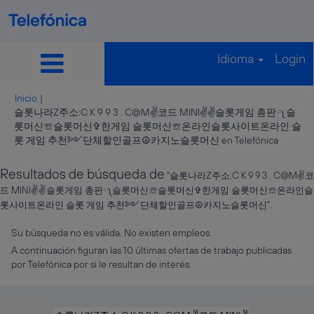
Idioma
Login
Inicio
|
슬롯나라Z주소:C K 9 9 3 . C@M✌코드 MINI✌✌슬롯게임 총판༾슬
롯머신☏슬롯머신✞한게임 슬롯머신☏온라인슬롯사이트온라인 슬
(página
롯 게임 추천༻단체할인골프☮카지노슬롯머신 en Telefónica
actual)
Resultados de búsqueda de
"슬롯나라Z주소:C K 9 9 3 . C@M✌코
드 MINI✌✌슬롯게임 총판༾슬롯머신☏슬롯머신✞한게임 슬롯머신☏온라인슬
롯사이트온라인 슬롯 게임 추천༻단체할인골프☮카지노슬롯머신".
Su búsqueda no es válida. No existen empleos.
A continuación figuran las 10 últimas ofertas de trabajo publicadas
por Telefónica por si le resultan de interés.