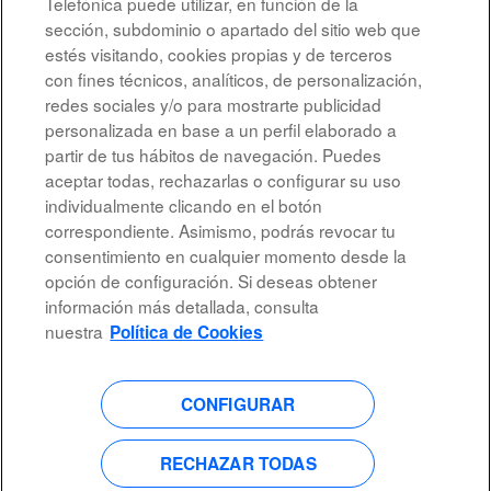
Telefónica puede utilizar, en función de la
sección, subdominio o apartado del sitio web que
estés visitando, cookies propias y de terceros
Resultados
1 – 4
de
4
con fines técnicos, analíticos, de personalización,
redes sociales y/o para mostrarte publicidad
personalizada en base a un perfil elaborado a
partir de tus hábitos de navegación. Puedes
aceptar todas, rechazarlas o configurar su uso
individualmente clicando en el botón
correspondiente. Asimismo, podrás revocar tu
Aviso legal
consentimiento en cualquier momento desde la
opción de configuración. Si deseas obtener
Accesibilidad
información más detallada, consulta
Protección de datos
nuestra
Política de Cookies
CONFIGURAR
S
S
S
S
e
e
e
e
a
a
a
a
b
b
b
RECHAZAR TODAS
b
r
r
r
r
e
e
e