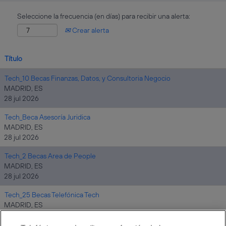
Seleccione la frecuencia (en días) para recibir una alerta:
Crear alerta
Título
Tech_10 Becas Finanzas, Datos, y Consultoria Negocio
MADRID, ES
28 jul 2026
Tech_Beca Asesoría Juridica
MADRID, ES
28 jul 2026
Tech_2 Becas Area de People
MADRID, ES
28 jul 2026
Tech_25 Becas Telefónica Tech
MADRID, ES
30 jul 2026