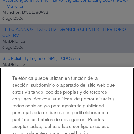
Ausbildung zum Fachinformatiker Digitale Vernetzung 2027 (m/w/d)
in München
München, BY, DE, 80992
6 ago 2026
TE_FC_ACCOUNT EXECUTIVE GRANDES CLIENTES - TERRITORIO
CENTRO
MADRID, ES
6 ago 2026
Site Reliability Engineer (SRE) - CDO Area
MADRID, ES
6 ago 2026
Telefónica puede utilizar, en función de la
sección, subdominio o apartado del sitio web que
estés visitando, cookies propias y de terceros
Resultados
1 – 10
de
10
con fines técnicos, analíticos, de personalización,
redes sociales y/o para mostrarte publicidad
personalizada en base a un perfil elaborado a
partir de tus hábitos de navegación. Puedes
aceptar todas, rechazarlas o configurar su uso
individualmente clicando en el botón