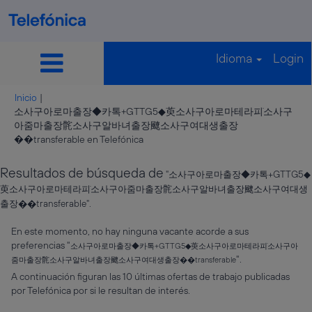
Idioma
Login
Inicio
|
소사구아로마출장◆카톡+GTTG5◆萸소사구아로마테라피ֺ소사구
아줌마출장䯔소사구알바녀출장飉소사구여대생출장
(página
��transferable en Telefónica
actual)
Resultados de búsqueda de
"소사구아로마출장◆카톡+GTTG5◆
萸소사구아로마테라피ֺ소사구아줌마출장䯔소사구알바녀출장飉소사구여대생
출장��transferable".
En este momento, no hay ninguna vacante acorde a sus
preferencias "
소사구아로마출장◆카톡+GTTG5◆萸소사구아로마테라피ֺ소사구아
".
줌마출장䯔소사구알바녀출장飉소사구여대생출장��transferable
A continuación figuran las 10 últimas ofertas de trabajo publicadas
por Telefónica por si le resultan de interés.