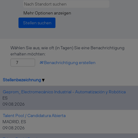
Mehr Optionen anzeigen
Wählen Sie aus, wie oft (in Tagen) Sie eine Benachrichtigung
erhalten möchten:
Benachrichtigung erstellen
Stellenbezeichnung
Geprom_ Electromecánico Industrial - Automatización y Robótica
ES
09.08.2026
Talent Pool / Candidatura Abierta
MADRID, ES
09.08.2026