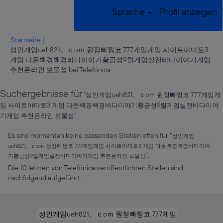
Sprache
Profil anzeigen
Startseite
|
성인게임ueh821。ｃoｍ 원정빠찡코 777게임게임 사이트야마토3
게임 다운백경백경바다이야기황금성9릴게임실전바다이야기게임
(aktuelle
추천온라인 보물섬 bei Telefónica
Seite)
Suchergebnisse für
"성인게임ueh821。ｃoｍ 원정빠찡코 777게임게
임 사이트야마토3 게임 다운백경백경바다이야기황금성9릴게임실전바다이야
기게임 추천온라인 보물섬".
Es sind momentan keine passenden Stellen offen für "
성인게임
ueh821。ｃoｍ 원정빠찡코 777게임게임 사이트야마토3 게임 다운백경백경바다이야
".
기황금성9릴게임실전바다이야기게임 추천온라인 보물섬
Die 10 letzten von Telefónica veröffentlichten Stellen sind
nachfolgend aufgeführt.