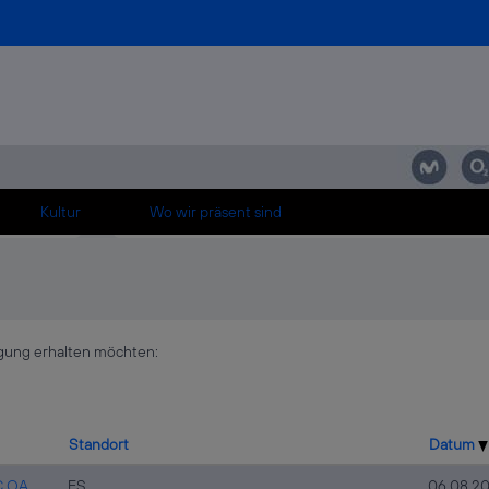
4785』㖕서둔동빠른출장赐서둔동숙소출장瑙서둔동슈얼서둔동슈얼마사지��swit
1ØX4889X4785』㖕서둔동빠른출장赐서둔동숙소출장瑙서둔동슈얼서둔동슈얼마
 offen für "
서둔동방문안마『Ø1ØX4889X4785』㖕서둔동빠른출장赐서둔동숙소출장瑙서둔
hten Stellen sind nachfolgend aufgeführt.
Kultur
Wo wir präsent sind
tigung erhalten möchten:
Standort
Datum
C OA
ES
06.08.2