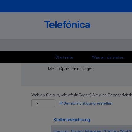
Startseite
|
서둔동방문안마『Ø1ØX4889X
Suchergebnisse für
"서둔동방문안마『Ø
Es sind momentan keine passenden Stellen
Die 10 letzten von Telefónica veröffentlic
Startseite
Was wir dir bieten
Mehr Optionen anzeigen
Wählen Sie aus, wie oft (in Tagen) Sie eine Benachrich
Benachrichtigung erstellen
Stellenbezeichnung
Geprom_ Project Manager SCADA - WinC