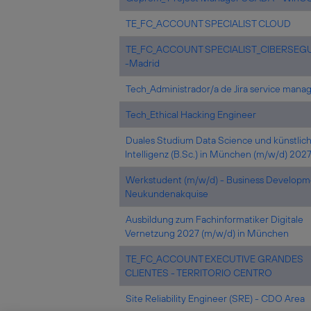
TE_FC_ACCOUNT SPECIALIST CLOUD
TE_FC_ACCOUNT SPECIALIST_CIBERSEG
-Madrid
Tech_Administrador/a de Jira service man
Tech_Ethical Hacking Engineer
Duales Studium Data Science und künstlic
Intelligenz (B.Sc.) in München (m/w/d) 202
Werkstudent (m/w/d) - Business Developm
Neukundenakquise
Ausbildung zum Fachinformatiker Digitale
Vernetzung 2027 (m/w/d) in München
TE_FC_ACCOUNT EXECUTIVE GRANDES
CLIENTES - TERRITORIO CENTRO
Site Reliability Engineer (SRE) - CDO Area