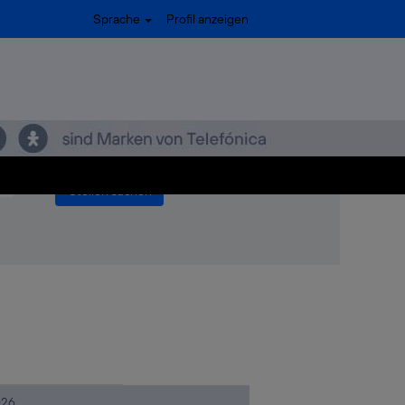
(aktuelle
choff bei Telefónica
Sprache
Profil anzeigen
Seite)
사지��switchoff".
".
동슈얼서둔동슈얼마사지��switchoff
026