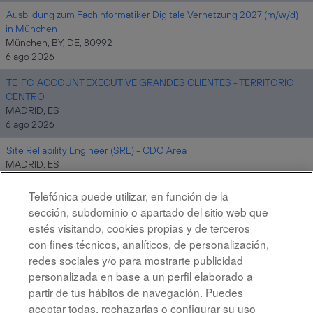
Ausbildung zum Fachinformatiker Digitale Vernetzung 2027 (m/w/d)
in München
München, BY, DE, 80992
6 ago 2026
TE_FC_ACCOUNT EXECUTIVE GRANDES CLIENTES - TERRITORIO
CENTRO
MADRID, ES
6 ago 2026
Site Reliability Engineer (SRE) - CDO Area
MADRID, ES
6 ago 2026
Telefónica puede utilizar, en función de la
sección, subdominio o apartado del sitio web que
estés visitando, cookies propias y de terceros
Resultados
1 – 10
de
10
con fines técnicos, analíticos, de personalización,
redes sociales y/o para mostrarte publicidad
personalizada en base a un perfil elaborado a
partir de tus hábitos de navegación. Puedes
aceptar todas, rechazarlas o configurar su uso