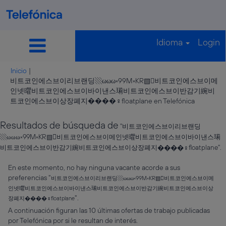
Idioma
Login
Inicio
|
비트코인에스브이리브랜딩▧ωωω༝99M༝KR▧비트코인에스브이메
인넷㬬비트코인에스브이바이낸스㻳비트코인에스브이반감기綩비
(página
트코인에스브이상장폐지����‍♀️floatplane en Telefónica
actual)
Resultados de búsqueda de
"비트코인에스브이리브랜딩
▧ωωω༝99M༝KR▧비트코인에스브이메인넷㬬비트코인에스브이바이낸스㻳
비트코인에스브이반감기綩비트코인에스브이상장폐지����‍♀️floatplane".
En este momento, no hay ninguna vacante acorde a sus
preferencias "
비트코인에스브이리브랜딩▧ωωω༝99M༝KR▧비트코인에스브이메
인넷㬬비트코인에스브이바이낸스㻳비트코인에스브이반감기綩비트코인에스브이상
".
장폐지����‍♀️floatplane
A continuación figuran las 10 últimas ofertas de trabajo publicadas
por Telefónica por si le resultan de interés.