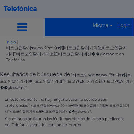
Idioma
Login
Inicio
|
비트코인달러♥www 99m Kr♥翈비트코인달러가격似비트코인달러
거래՞비트코인달러거래소禃비트코인달러계산��glassware en
(página
Telefónica
actual)
Resultados de búsqueda de
"비트코인달러♥www-99m-kr♥翈비
트코인달러가격似비트코인달러거래՞비트코인달러거래소禃비트코인달러계산
��glassware".
En este momento, no hay ninguna vacante acorde a sus
preferencias "
비트코인달러♥www-99m-kr♥翈비트코인달러가격似비트코인달러거
".
래՞비트코인달러거래소禃비트코인달러계산��glassware
A continuación figuran las 10 últimas ofertas de trabajo publicadas
por Telefónica por si le resultan de interés.