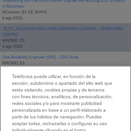
Ausbildung zum Fachinformatiker Digitale Vernetzung 2027 (m/w/d)
in München
München, BY, DE, 80992
6 ago 2026
TE_FC_ACCOUNT EXECUTIVE GRANDES CLIENTES - TERRITORIO
CENTRO
MADRID, ES
6 ago 2026
Site Reliability Engineer (SRE) - CDO Area
MADRID, ES
6 ago 2026
Telefónica puede utilizar, en función de la
sección, subdominio o apartado del sitio web que
estés visitando, cookies propias y de terceros
Resultados
1 – 10
de
10
con fines técnicos, analíticos, de personalización,
redes sociales y/o para mostrarte publicidad
personalizada en base a un perfil elaborado a
partir de tus hábitos de navegación. Puedes
aceptar todas, rechazarlas o configurar su uso
individualmente clicando en el botón