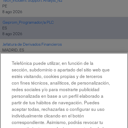
Tech_Incident Support Analyst_N2
PE
8 ago 2026
Geprom_Programador/a PLC
ES
8 ago 2026
Jefatura de Derivados Financieros
MADRID, ES
8 ago 2026
Telefónica puede utilizar, en función de la
sección, subdominio o apartado del sitio web que
estés visitando, cookies propias y de terceros
Resultados
1 – 10
de
10
con fines técnicos, analíticos, de personalización,
redes sociales y/o para mostrarte publicidad
personalizada en base a un perfil elaborado a
partir de tus hábitos de navegación. Puedes
aceptar todas, rechazarlas o configurar su uso
individualmente clicando en el botón
correspondiente. Asimismo, podrás revocar tu
Aviso legal