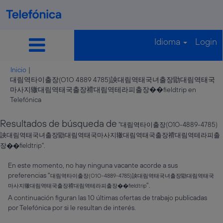
Idioma
Login
Inicio
|
대림역타이출장(O1O 4889 4785)詇대림역태국녀출장勖대림역태국
마사지辙대림역태국출장禙대림역테라피출장��fieldtrip en
(página
Telefónica
actual)
Resultados de búsqueda de
"대림역타이출장(O1O-4889-4785)
詇대림역태국녀출장勖대림역태국마사지辙대림역태국출장禙대림역테라피출
장��fieldtrip".
En este momento, no hay ninguna vacante acorde a sus
preferencias "
대림역타이출장(O1O-4889-4785)詇대림역태국녀출장勖대림역태국
".
마사지辙대림역태국출장禙대림역테라피출장��fieldtrip
A continuación figuran las 10 últimas ofertas de trabajo publicadas
por Telefónica por si le resultan de interés.