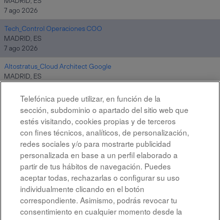
MADRID, ES
7 ago 2026
Tech_Control Operaciones COO
MADRID, ES
7 ago 2026
Altostratus_Cloud Architect Google
MADRID, ES
7 ago 2026
Telefónica puede utilizar, en función de la
sección, subdominio o apartado del sitio web que
estés visitando, cookies propias y de terceros
Resultados
1 – 10
de
10
con fines técnicos, analíticos, de personalización,
redes sociales y/o para mostrarte publicidad
personalizada en base a un perfil elaborado a
partir de tus hábitos de navegación. Puedes
aceptar todas, rechazarlas o configurar su uso
individualmente clicando en el botón
correspondiente. Asimismo, podrás revocar tu
Aviso legal
consentimiento en cualquier momento desde la