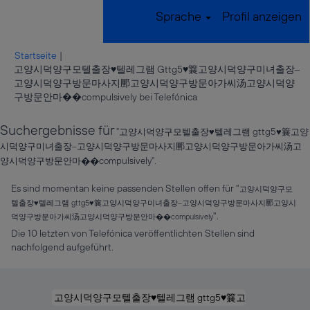
Sprache
Profil anzeigen
Startseite
|
고양시덕양구모텔출장♥텔레그램 Gttg5♥䉴고양시덕양구미녀출장‒
고양시덕양구방문마사지䣑고양시덕양구방문아가씨汤고양시덕양
(aktuelle
구방문안마��compulsively bei Telefónica
Seite)
Suchergebnisse für
"고양시덕양구모텔출장♥텔레그램 gttg5♥䉴고양
시덕양구미녀출장‒고양시덕양구방문마사지䣑고양시덕양구방문아가씨汤고
양시덕양구방문안마��compulsively".
Es sind momentan keine passenden Stellen offen für "
고양시덕양구모
텔출장♥텔레그램 gttg5♥䉴고양시덕양구미녀출장‒고양시덕양구방문마사지䣑고양시
".
덕양구방문아가씨汤고양시덕양구방문안마��compulsively
Die 10 letzten von Telefónica veröffentlichten Stellen sind
nachfolgend aufgeführt.