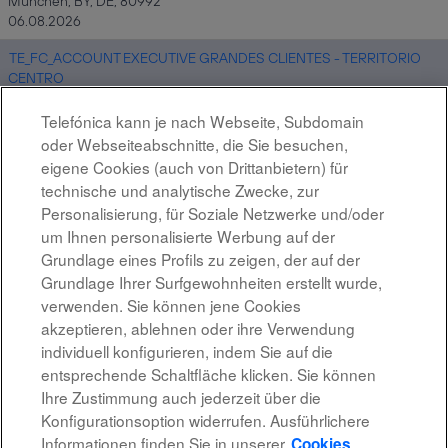
München, BY, DE, 80992
06.08.2026
TE_FC_ACCOUNT EXECUTIVE GRANDES CLIENTES - TERRITORIO
CENTRO
MADRID, ES
06.08.2026
Telefónica kann je nach Webseite, Subdomain
oder Webseiteabschnitte, die Sie besuchen,
Site Reliability Engineer (SRE) - CDO Area
eigene Cookies (auch von Drittanbietern) für
MADRID, ES
technische und analytische Zwecke, zur
06.08.2026
Personalisierung, für Soziale Netzwerke und/oder
um Ihnen personalisierte Werbung auf der
Grundlage eines Profils zu zeigen, der auf der
Ergebnisse
1 – 10
von
10
Grundlage Ihrer Surfgewohnheiten erstellt wurde,
verwenden. Sie können jene Cookies
akzeptieren, ablehnen oder ihre Verwendung
individuell konfigurieren, indem Sie auf die
entsprechende Schaltfläche klicken. Sie können
Rechtshinweis
Ihre Zustimmung auch jederzeit über die
Konfigurationsoption widerrufen. Ausführlichere
Barrierefreiheit
Informationen finden Sie in unserer
Cookies