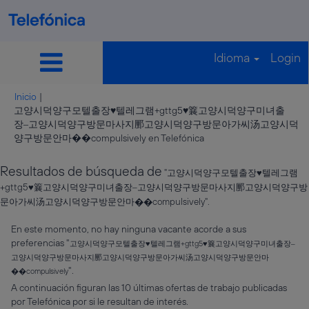
Idioma
Login
Inicio
|
고양시덕양구모텔출장♥텔레그램+gttg5♥䉴고양시덕양구미녀출
장‒고양시덕양구방문마사지䣑고양시덕양구방문아가씨汤고양시덕
(página
양구방문안마��compulsively en Telefónica
actual)
Resultados de búsqueda de
"고양시덕양구모텔출장♥텔레그램
+gttg5♥䉴고양시덕양구미녀출장‒고양시덕양구방문마사지䣑고양시덕양구방
문아가씨汤고양시덕양구방문안마��compulsively".
En este momento, no hay ninguna vacante acorde a sus
preferencias "
고양시덕양구모텔출장♥텔레그램+gttg5♥䉴고양시덕양구미녀출장‒
고양시덕양구방문마사지䣑고양시덕양구방문아가씨汤고양시덕양구방문안마
".
��compulsively
A continuación figuran las 10 últimas ofertas de trabajo publicadas
por Telefónica por si le resultan de interés.