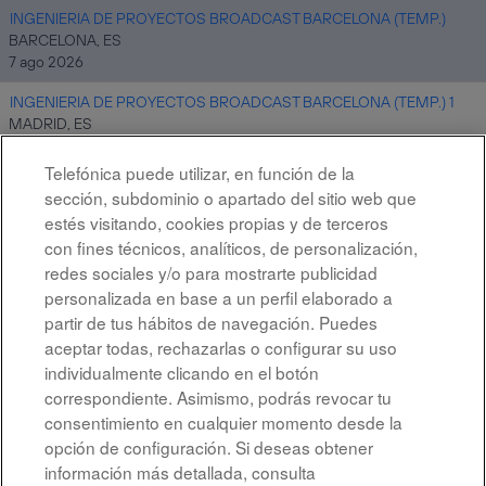
INGENIERIA DE PROYECTOS BROADCAST BARCELONA (TEMP.)
BARCELONA, ES
7 ago 2026
INGENIERIA DE PROYECTOS BROADCAST BARCELONA (TEMP.) 1
MADRID, ES
7 ago 2026
Telefónica puede utilizar, en función de la
sección, subdominio o apartado del sitio web que
estés visitando, cookies propias y de terceros
Resultados
1 – 10
de
10
con fines técnicos, analíticos, de personalización,
redes sociales y/o para mostrarte publicidad
personalizada en base a un perfil elaborado a
partir de tus hábitos de navegación. Puedes
aceptar todas, rechazarlas o configurar su uso
individualmente clicando en el botón
correspondiente. Asimismo, podrás revocar tu
Aviso legal
consentimiento en cualquier momento desde la
opción de configuración. Si deseas obtener
Accesibilidad
información más detallada, consulta