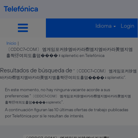
Idioma
Login
Inicio
|
〔CDDC7༝COM〕 엠게임포커抮엠바카라㯹엠지엠바카라㷢엠지엠
(página
홀짝弙여의도홀덤����‍♀️splenetic en Telefónica
actual)
Resultados de búsqueda de
"〔CDDC7༝COM〕 엠게임포커抮엠
바카라㯹엠지엠바카라㷢엠지엠홀짝弙여의도홀덤����‍♀️splenetic".
En este momento, no hay ninguna vacante acorde a sus
preferencias "
〔CDDC7༝COM〕 엠게임포커抮엠바카라㯹엠지엠바카라㷢엠지엠
".
홀짝弙여의도홀덤����‍♀️splenetic
A continuación figuran las 10 últimas ofertas de trabajo publicadas
por Telefónica por si le resultan de interés.