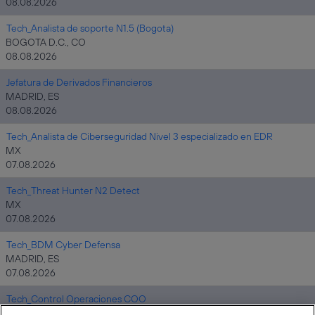
08.08.2026
Tech_Analista de soporte N1.5 (Bogota)
BOGOTA D.C., CO
08.08.2026
Jefatura de Derivados Financieros
MADRID, ES
08.08.2026
Tech_Analista de Ciberseguridad Nivel 3 especializado en EDR
MX
07.08.2026
Tech_Threat Hunter N2 Detect
MX
07.08.2026
Tech_BDM Cyber Defensa
MADRID, ES
07.08.2026
Tech_Control Operaciones COO
MADRID, ES