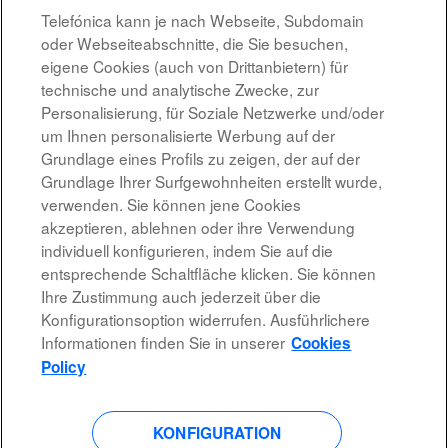
07.08.2026
Telefónica kann je nach Webseite, Subdomain
oder Webseiteabschnitte, die Sie besuchen,
Tech_Técnico/a de Ingeniería y Administración de almacenamiento
eigene Cookies (auch von Drittanbietern) für
MADRID, ES
technische und analytische Zwecke, zur
07.08.2026
Personalisierung, für Soziale Netzwerke und/oder
um Ihnen personalisierte Werbung auf der
Grundlage eines Profils zu zeigen, der auf der
Ergebnisse
1 – 10
von
10
Grundlage Ihrer Surfgewohnheiten erstellt wurde,
verwenden. Sie können jene Cookies
akzeptieren, ablehnen oder ihre Verwendung
individuell konfigurieren, indem Sie auf die
entsprechende Schaltfläche klicken. Sie können
Rechtshinweis
Ihre Zustimmung auch jederzeit über die
Konfigurationsoption widerrufen. Ausführlichere
Barrierefreiheit
Informationen finden Sie in unserer
Cookies
Datenschutzrichtlinien
Policy
KONFIGURATION
W
W
W