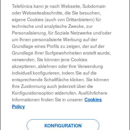
08.08.2026
Telefónica kann je nach Webseite, Subdomain
oder Webseiteabschnitte, die Sie besuchen,
Jefatura de Derivados Financieros
eigene Cookies (auch von Drittanbietern) für
MADRID, ES
technische und analytische Zwecke, zur
08.08.2026
Personalisierung, für Soziale Netzwerke und/oder
um Ihnen personalisierte Werbung auf der
Grundlage eines Profils zu zeigen, der auf der
Ergebnisse
1 – 10
von
10
Grundlage Ihrer Surfgewohnheiten erstellt wurde,
verwenden. Sie können jene Cookies
akzeptieren, ablehnen oder ihre Verwendung
individuell konfigurieren, indem Sie auf die
entsprechende Schaltfläche klicken. Sie können
Rechtshinweis
Ihre Zustimmung auch jederzeit über die
Konfigurationsoption widerrufen. Ausführlichere
Barrierefreiheit
Informationen finden Sie in unserer
Cookies
Datenschutzrichtlinien
Policy
KONFIGURATION
W
W
W