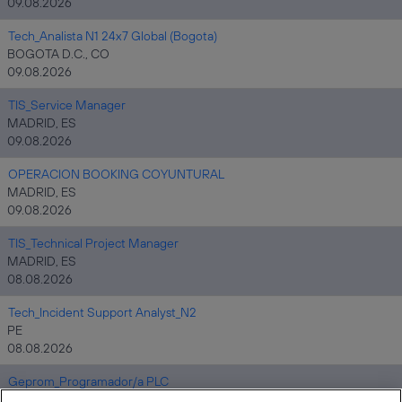
09.08.2026
Tech_Analista N1 24x7 Global (Bogota)
BOGOTA D.C., CO
09.08.2026
TIS_Service Manager
MADRID, ES
09.08.2026
OPERACION BOOKING COYUNTURAL
MADRID, ES
09.08.2026
TIS_Technical Project Manager
MADRID, ES
08.08.2026
Tech_Incident Support Analyst_N2
PE
08.08.2026
Geprom_Programador/a PLC
ES