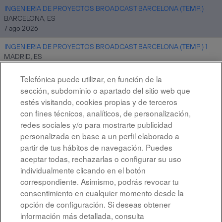
INGENIERIA DE PROYECTOS BROADCAST BARCELONA (TEMP.)
BARCELONA, ES
7 ago 2026
INGENIERIA DE PROYECTOS BROADCAST BARCELONA (TEMP.) 1
MADRID, ES
7 ago 2026
Telefónica puede utilizar, en función de la
sección, subdominio o apartado del sitio web que
estés visitando, cookies propias y de terceros
Resultados
1 – 10
de
10
con fines técnicos, analíticos, de personalización,
redes sociales y/o para mostrarte publicidad
personalizada en base a un perfil elaborado a
partir de tus hábitos de navegación. Puedes
aceptar todas, rechazarlas o configurar su uso
individualmente clicando en el botón
correspondiente. Asimismo, podrás revocar tu
Aviso legal
consentimiento en cualquier momento desde la
opción de configuración. Si deseas obtener
Accesibilidad
información más detallada, consulta