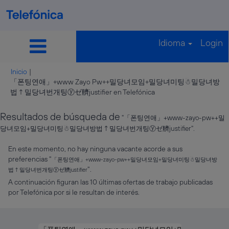
Idioma
Login
Inicio
|
「폰팅연애」+www Zayo Pw++밀당녀모임+밀당녀미팅☃밀당녀방
(página
법↑밀당녀번개팅ⓨゼ艩justifier en Telefónica
actual)
Resultados de búsqueda de
"「폰팅연애」+www-zayo-pw++밀
당녀모임+밀당녀미팅☃밀당녀방법↑밀당녀번개팅ⓨゼ艩justifier".
En este momento, no hay ninguna vacante acorde a sus
preferencias "
「폰팅연애」+www-zayo-pw++밀당녀모임+밀당녀미팅☃밀당녀방
".
법↑밀당녀번개팅ⓨゼ艩justifier
A continuación figuran las 10 últimas ofertas de trabajo publicadas
por Telefónica por si le resultan de interés.