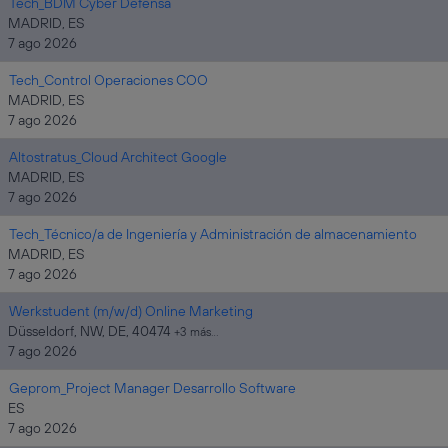
Tech_BDM Cyber Defensa
MADRID, ES
7 ago 2026
Tech_Control Operaciones COO
MADRID, ES
7 ago 2026
Altostratus_Cloud Architect Google
MADRID, ES
7 ago 2026
Tech_Técnico/a de Ingeniería y Administración de almacenamiento
MADRID, ES
7 ago 2026
Werkstudent (m/w/d) Online Marketing
Düsseldorf, NW, DE, 40474
+3 más…
7 ago 2026
Geprom_Project Manager Desarrollo Software
ES
7 ago 2026