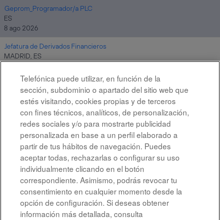
Geprom_Programador/a PLC
ES
8 ago 2026
Jefatura de Derivados Financieros
MADRID, ES
8 ago 2026
Telefónica puede utilizar, en función de la
sección, subdominio o apartado del sitio web que
estés visitando, cookies propias y de terceros
Resultados
1 – 10
de
10
con fines técnicos, analíticos, de personalización,
redes sociales y/o para mostrarte publicidad
personalizada en base a un perfil elaborado a
partir de tus hábitos de navegación. Puedes
aceptar todas, rechazarlas o configurar su uso
individualmente clicando en el botón
correspondiente. Asimismo, podrás revocar tu
Aviso legal
consentimiento en cualquier momento desde la
opción de configuración. Si deseas obtener
Accesibilidad
información más detallada, consulta