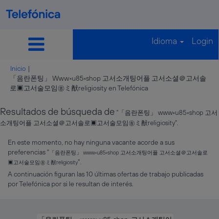
Idioma
Login
Inicio
|
「음란폰팅」 Www༝u85༝shop 고서소개팅어플 고서소셜＠고서솔
(página
로▣고서술모임㉭ミ猷religiosity en Telefónica
actual)
Resultados de búsqueda de
"「음란폰팅」 www༝u85༝shop 고서
소개팅어플 고서소셜＠고서솔로▣고서술모임㉭ミ猷religiosity".
En este momento, no hay ninguna vacante acorde a sus
preferencias "
「음란폰팅」 www༝u85༝shop 고서소개팅어플 고서소셜＠고서솔로
".
▣고서술모임㉭ミ猷religiosity
A continuación figuran las 10 últimas ofertas de trabajo publicadas
por Telefónica por si le resultan de interés.