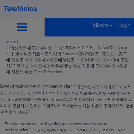
Idioma
Login
Inicio
|
⌒여성작업제구매사이트⌒㎱▧ ∇ＧＫＰ７３５。ＣＯＭ∇┞↖≡ ≡
┫┠ 발기부전치료제구입방법 ┴sentrip판매하는곳 ↕골드드래곤구
매 하는곳 ㎖스피트나이트판매하는곳 ┖ 인터넷레드 스파이더 구입
처 ♡ 인터넷 스피트나이트후불제㎮ 여성 최음제 구매사이트∩흥분
(página
제 최음제 파는곳 en Telefónica
actual)
Resultados de búsqueda de
"⌒여성작업제구매사이트⌒㎱▧ ∇
ＧＫＰ７３５。ＣＯＭ∇┞↖≡ ≡ ┫┠ 발기부전치료제구입방법 ┴sentrip판매
하는곳 ↕골드드래곤구매 하는곳 ㎖스피트나이트판매하는곳 ┖ 인터넷레드 스
파이더 구입처 ♡ 인터넷 스피트나이트후불제㎮ 여성 최음제 구매사이트∩흥분
제 최음제 파는곳".
En este momento, no hay ninguna vacante acorde a sus
preferencias "
⌒여성작업제구매사이트⌒㎱▧ ∇ＧＫＰ７３５。ＣＯＭ∇┞↖≡ ≡