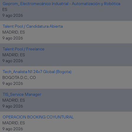
Geprom_ Electromecánico Industrial - Automatización y Robótica
ES
9 ago 2026
Talent Pool / Candidatura Abierta
MADRID, ES
9 ago 2026
Talent Pool / Freelance
MADRID, ES
9 ago 2026
Tech_Analista N1 24x7 Global (Bogota)
BOGOTA D.C., CO
9 ago 2026
TIS_Service Manager
MADRID, ES
9 ago 2026
OPERACION BOOKING COYUNTURAL
MADRID, ES
9 ago 2026