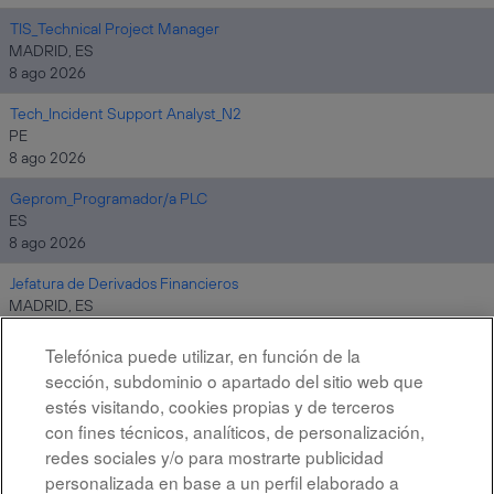
TIS_Technical Project Manager
MADRID, ES
8 ago 2026
Tech_Incident Support Analyst_N2
PE
8 ago 2026
Geprom_Programador/a PLC
ES
8 ago 2026
Jefatura de Derivados Financieros
MADRID, ES
8 ago 2026
Telefónica puede utilizar, en función de la
sección, subdominio o apartado del sitio web que
estés visitando, cookies propias y de terceros
Resultados
1 – 10
de
10
con fines técnicos, analíticos, de personalización,
redes sociales y/o para mostrarte publicidad
personalizada en base a un perfil elaborado a