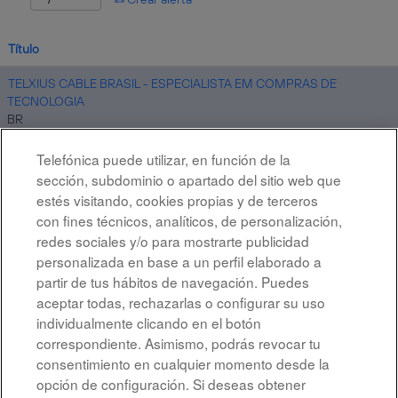
Título
TELXIUS CABLE BRASIL - ESPECIALISTA EM COMPRAS DE
TECNOLOGIA
BR
24 jul 2026
Telefónica puede utilizar, en función de la
sección, subdominio o apartado del sitio web que
estés visitando, cookies propias y de terceros
Resultados
1 – 1
de
1
con fines técnicos, analíticos, de personalización,
redes sociales y/o para mostrarte publicidad
personalizada en base a un perfil elaborado a
partir de tus hábitos de navegación. Puedes
aceptar todas, rechazarlas o configurar su uso
individualmente clicando en el botón
correspondiente. Asimismo, podrás revocar tu
Aviso legal
consentimiento en cualquier momento desde la
opción de configuración. Si deseas obtener
Accesibilidad