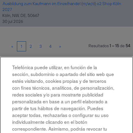
Ausbildung zum Kaufmann im Einzelhandel (m/w/d) o2 Shop Köln
2027
Köln, NW, DE, 50667
30 jul 2026
Resultados
1 – 15
de
54
«
1
2
3
4
»
Telefónica puede utilizar, en función de la
Seleccione la frecuencia (en días) para recibir una alerta:
sección, subdominio o apartado del sitio web que
Crear alerta
estés visitando, cookies propias y de terceros
con fines técnicos, analíticos, de personalización,
redes sociales y/o para mostrarte publicidad
personalizada en base a un perfil elaborado a
partir de tus hábitos de navegación. Puedes
aceptar todas, rechazarlas o configurar su uso
individualmente clicando en el botón
correspondiente. Asimismo, podrás revocar tu
Aviso legal