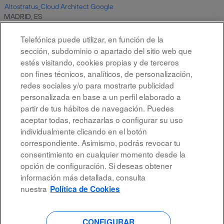
Altostratus_Cloud Architect Google
MADRID, ES
7 ago 2026
Telefónica puede utilizar, en función de la
sección, subdominio o apartado del sitio web que
estés visitando, cookies propias y de terceros
Resultados
1 – 10
de
10
con fines técnicos, analíticos, de personalización,
redes sociales y/o para mostrarte publicidad
personalizada en base a un perfil elaborado a
partir de tus hábitos de navegación. Puedes
aceptar todas, rechazarlas o configurar su uso
individualmente clicando en el botón
correspondiente. Asimismo, podrás revocar tu
Aviso legal
consentimiento en cualquier momento desde la
opción de configuración. Si deseas obtener
Accesibilidad
información más detallada, consulta
Protección de datos
nuestra
Política de Cookies
CONFIGURAR