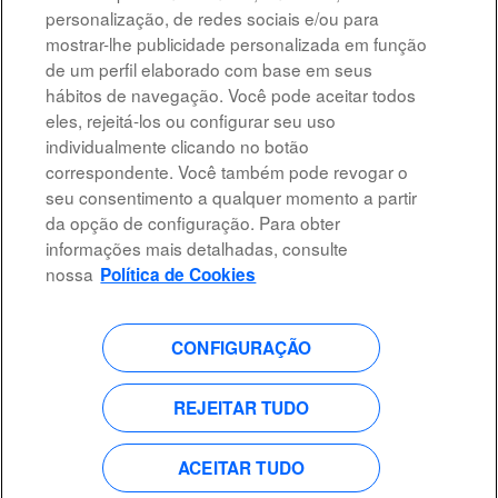
personalização, de redes sociais e/ou para
mostrar-lhe publicidade personalizada em função
Resultados
1 – 10
de
10
de um perfil elaborado com base em seus
hábitos de navegação. Você pode aceitar todos
eles, rejeitá-los ou configurar seu uso
individualmente clicando no botão
correspondente. Você também pode revogar o
Advertência legal
seu consentimento a qualquer momento a partir
da opção de configuração. Para obter
Acessibilidade
informações mais detalhadas, consulte
Proteção de dados
nossa
Política de Cookies
CONFIGURAÇÃO
A
A
A
A
b
b
b
b
r
r
r
r
e
e
e
REJEITAR TUDO
e
e
e
e
e
m
m
m
m
u
u
u
u
m
m
m
ACEITAR TUDO
m
a
a
a
a
n
n
n