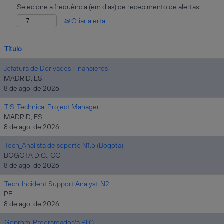
Selecione a frequência (em dias) de recebimento de alertas:
Criar alerta
Título
Jefatura de Derivados Financieros
MADRID, ES
8 de ago. de 2026
TIS_Technical Project Manager
MADRID, ES
8 de ago. de 2026
Tech_Analista de soporte N1.5 (Bogota)
BOGOTA D.C., CO
8 de ago. de 2026
Tech_Incident Support Analyst_N2
PE
8 de ago. de 2026
Geprom_Programador/a PLC