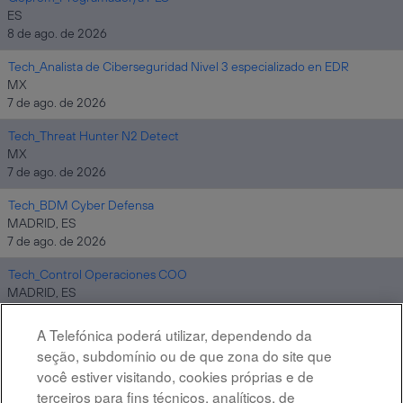
ES
8 de ago. de 2026
Tech_Analista de Ciberseguridad Nivel 3 especializado en EDR
MX
7 de ago. de 2026
Tech_Threat Hunter N2 Detect
MX
7 de ago. de 2026
Tech_BDM Cyber Defensa
MADRID, ES
7 de ago. de 2026
Tech_Control Operaciones COO
MADRID, ES
7 de ago. de 2026
A Telefónica poderá utilizar, dependendo da
Altostratus_Cloud Architect Google
seção, subdomínio ou de que zona do site que
MADRID, ES
você estiver visitando, cookies próprias e de
7 de ago. de 2026
terceiros para fins técnicos, analíticos, de