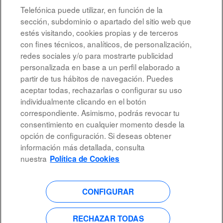
Telefónica puede utilizar, en función de la
sección, subdominio o apartado del sitio web que
estés visitando, cookies propias y de terceros
Resultados
1 – 5
de
5
con fines técnicos, analíticos, de personalización,
redes sociales y/o para mostrarte publicidad
personalizada en base a un perfil elaborado a
partir de tus hábitos de navegación. Puedes
aceptar todas, rechazarlas o configurar su uso
individualmente clicando en el botón
correspondiente. Asimismo, podrás revocar tu
Aviso legal
consentimiento en cualquier momento desde la
opción de configuración. Si deseas obtener
Accesibilidad
información más detallada, consulta
Protección de datos
nuestra
Política de Cookies
CONFIGURAR
S
S
S
S
e
e
e
e
a
a
a
a
b
b
b
RECHAZAR TODAS
b