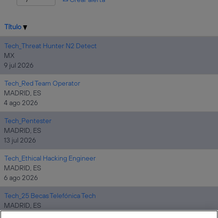
Título
Tech_Threat Hunter N2 Detect
MX
9 jul 2026
Tech_Red Team Operator
MADRID, ES
4 ago 2026
Tech_Pentester
MADRID, ES
13 jul 2026
Tech_Ethical Hacking Engineer
MADRID, ES
6 ago 2026
Tech_25 Becas Telefónica Tech
MADRID, ES
30 jul 2026