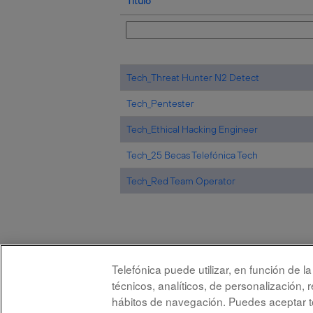
Título
Tech_Threat Hunter N2 Detect
Tech_Pentester
Tech_Ethical Hacking Engineer
Tech_25 Becas Telefónica Tech
Tech_Red Team Operator
Telefónica puede utilizar, en función de 
técnicos, analíticos, de personalización, 
Aviso legal
Accesi
hábitos de navegación. Puedes aceptar to