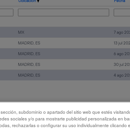
Ubicación
Fecha
MX
7 ago 20
MADRID, ES
13 jul 20
MADRID, ES
6 ago 20
MADRID, ES
30 jul 2
MADRID, ES
4 ago 20
la sección, subdominio o apartado del sitio web que estés visitand
redes sociales y/o para mostrarte publicidad personalizada en bas
bilidad
Protección de datos
das, rechazarlas o configurar su uso individualmente clicando 