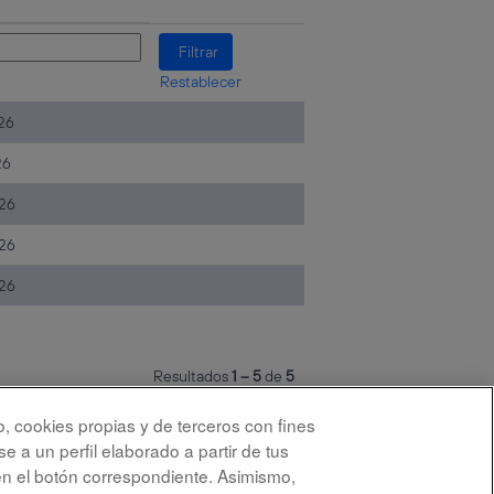
Restablecer
26
26
26
026
26
Resultados
1 – 5
de
5
o, cookies propias y de terceros con fines
e a un perfil elaborado a partir de tus
S
S
S
S
en el botón correspondiente. Asimismo,
e
e
e
e
a
a
a