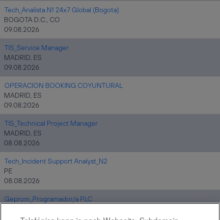
Tech_Analista N1 24x7 Global (Bogota)
BOGOTA D.C., CO
09.08.2026
TIS_Service Manager
MADRID, ES
09.08.2026
OPERACION BOOKING COYUNTURAL
MADRID, ES
09.08.2026
TIS_Technical Project Manager
MADRID, ES
08.08.2026
Tech_Incident Support Analyst_N2
PE
08.08.2026
Geprom_Programador/a PLC
ES
08.08.2026