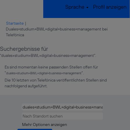
Sprache
Profil anzeigen
Startseite
|
Duales+studium+BWL+digital+business+management bei
(aktuelle
Telefónica
Seite)
Suchergebnisse für
"duales+studium+BWL+digital+business+management".
Es sind momentan keine passenden Stellen offen für
"
".
duales+studium+BWL+digital+business+management
Die 10 letzten von Telefónica veröffentlichten Stellen sind
nachfolgend aufgeführt.
Mehr Optionen anzeigen