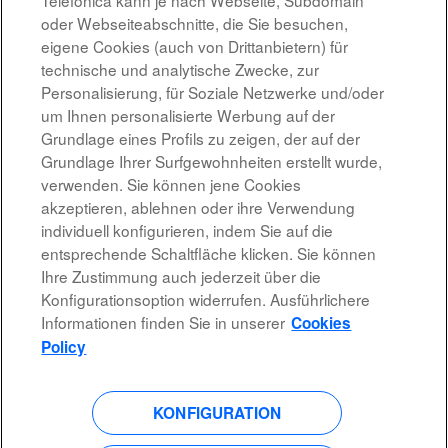
Telefónica kann je nach Webseite, Subdomain
oder Webseiteabschnitte, die Sie besuchen,
Jefatura de Derivados Financieros
eigene Cookies (auch von Drittanbietern) für
MADRID, ES
technische und analytische Zwecke, zur
08.08.2026
Personalisierung, für Soziale Netzwerke und/oder
um Ihnen personalisierte Werbung auf der
Grundlage eines Profils zu zeigen, der auf der
Ergebnisse
31 – 10
von
10
Grundlage Ihrer Surfgewohnheiten erstellt wurde,
verwenden. Sie können jene Cookies
akzeptieren, ablehnen oder ihre Verwendung
individuell konfigurieren, indem Sie auf die
entsprechende Schaltfläche klicken. Sie können
Rechtshinweis
Ihre Zustimmung auch jederzeit über die
Konfigurationsoption widerrufen. Ausführlichere
Barrierefreiheit
Informationen finden Sie in unserer
Cookies
Datenschutzrichtlinien
Policy
KONFIGURATION
W
W
W
W
i
i
i
i