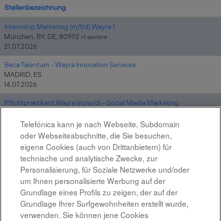
Stellenbezeichnung
Internship Marketing (m/f/d) Wayra 1
München, BY, DE, 80992
+1 weitere …
21.07.2026
Beca Talentum - Wayra Innovation Services
MADRID, ES
14.07.2026
Pflichtpraktikant Wayra (m/w/d) - Social Media Marketing
München, BY, DE, 80992
+1 weitere …
21.07.2026
Telefónica kann je nach Webseite, Subdomain
oder Webseiteabschnitte, die Sie besuchen,
Innovation Project Manager and AI Enabler
eigene Cookies (auch von Drittanbietern) für
ES
technische und analytische Zwecke, zur
31.07.2026
Personalisierung, für Soziale Netzwerke und/oder
um Ihnen personalisierte Werbung auf der
Grundlage eines Profils zu zeigen, der auf der
Ergebnisse
1 – 4
von
4
Grundlage Ihrer Surfgewohnheiten erstellt wurde,
verwenden. Sie können jene Cookies