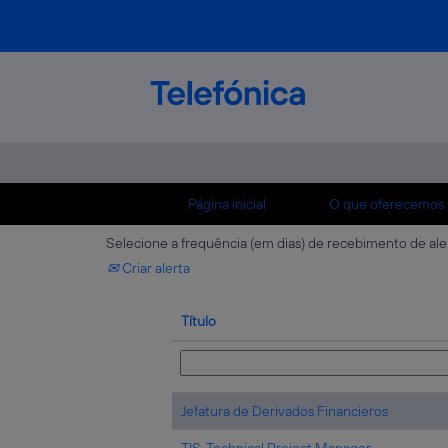
(página
Início
|
Technology em Telefónica
atual)
Buscar resultados para
"Technology".
Mostrar mais opções
Página inicial
O que oferecemos 
Selecione a frequência (em dias) de recebimento de ale
Criar alerta
Título
Jefatura de Derivados Financieros