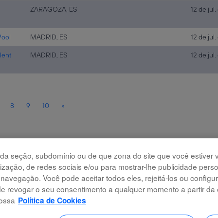
ZARAGOZA, ES
12 de jul
Pool
MADRID, ES
12 de jul
lent
MADRID, ES
12 de jul
8
9
10
»
rtas:
 da seção, subdomínio ou de que zona do site que você estiver vi
alização, de redes sociais e/ou para mostrar-lhe publicidade per
vegação. Você pode aceitar todos eles, rejeitá-los ou configur
 revogar o seu consentimento a qualquer momento a partir da 
nossa
Política de Cookies
dados