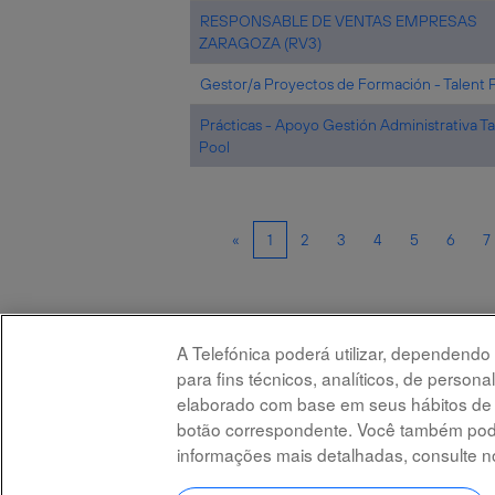
RESPONSABLE DE VENTAS EMPRESAS
ZARAGOZA (RV3)
Gestor/a Proyectos de Formación - Talent 
Prácticas - Apoyo Gestión Administrativa Ta
Pool
«
1
2
3
4
5
6
7
Selecione a frequência (em dias) de recebimento de ale
A Telefónica poderá utilizar, dependendo
Criar alerta
para fins técnicos, analíticos, de person
elaborado com base em seus hábitos de na
botão correspondente. Você também pode
informações mais detalhadas, consulte 
Advertência legal
Acessibilidade
Proteção de 