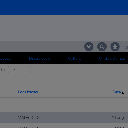
a você
Diversidade
Cultura
Onde estamos
rtas:
Localização
Data
MADRID, ES
10 de jul