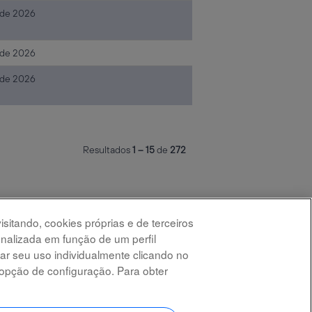
. de 2026
. de 2026
. de 2026
Resultados
1 – 15
de
272
sitando, cookies próprias e de terceiros
sonalizada em função de um perfil
ar seu uso individualmente clicando no
opção de configuração. Para obter
A
A
A
A
b
b
b
b
r
r
r