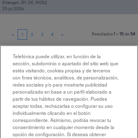
Erlangen, BY, DE, 91052
25 jul 2026
Resultados
1 – 15
de
54
«
1
2
3
4
»
Telefónica puede utilizar, en función de la
Seleccione la frecuencia (en días) para recibir una alerta:
sección, subdominio o apartado del sitio web que
Crear alerta
estés visitando, cookies propias y de terceros
con fines técnicos, analíticos, de personalización,
redes sociales y/o para mostrarte publicidad
personalizada en base a un perfil elaborado a
partir de tus hábitos de navegación. Puedes
aceptar todas, rechazarlas o configurar su uso
individualmente clicando en el botón
correspondiente. Asimismo, podrás revocar tu
Aviso legal
consentimiento en cualquier momento desde la
opción de configuración. Si deseas obtener
Accesibilidad