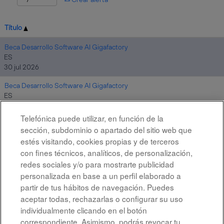
Título
Beca Desarrollo Software AI Gigafactory
ES
30 jul 2026
Beca Desarrollo Software AI Gigafactory
ES
24 jul 2026
Telefónica puede utilizar, en función de la
sección, subdominio o apartado del sitio web que
estés visitando, cookies propias y de terceros
Resultados
1 – 2
de
2
con fines técnicos, analíticos, de personalización,
redes sociales y/o para mostrarte publicidad
personalizada en base a un perfil elaborado a
partir de tus hábitos de navegación. Puedes
aceptar todas, rechazarlas o configurar su uso
individualmente clicando en el botón
correspondiente. Asimismo, podrás revocar tu