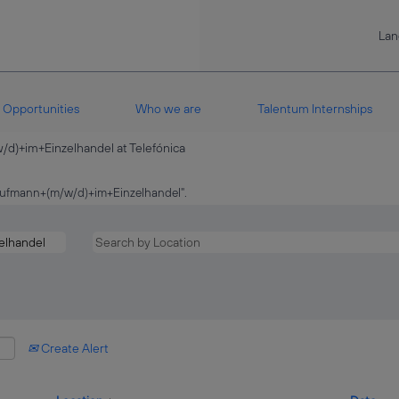
La
Opportunities
Who we are
Talentum Internships
(current
)+im+Einzelhandel at Telefónica
page)
fmann+(m/w/d)+im+Einzelhandel".
Create Alert