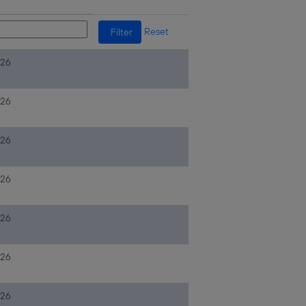
Reset
026
026
026
026
026
026
026