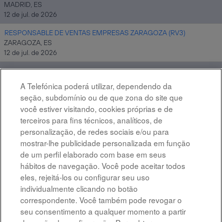
MADRID, ES
12 de jul. de 2026
RESPONSABLE DE VENTAS EMPRESAS ZARAGOZA (RV3)
ZARAGOZA, ES
12 de jul. de 2026
Gestor/a Proyectos de Formación - Talent Pool
MADRID, ES
A Telefónica poderá utilizar, dependendo da
12 de jul. de 2026
seção, subdomínio ou de que zona do site que
você estiver visitando, cookies próprias e de
terceiros para fins técnicos, analíticos, de
personalização, de redes sociais e/ou para
Resultados
1 – 15
de
300
«
1
2
3
4
5
»
mostrar-lhe publicidade personalizada em função
de um perfil elaborado com base em seus
hábitos de navegação. Você pode aceitar todos
eles, rejeitá-los ou configurar seu uso
individualmente clicando no botão
correspondente. Você também pode revogar o
Advertência legal
seu consentimento a qualquer momento a partir