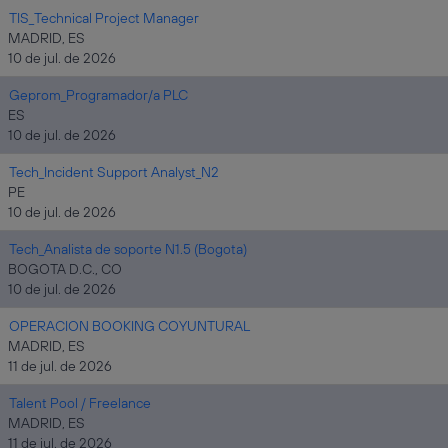
TIS_Technical Project Manager
MADRID, ES
10 de jul. de 2026
Geprom_Programador/a PLC
ES
10 de jul. de 2026
Tech_Incident Support Analyst_N2
PE
10 de jul. de 2026
Tech_Analista de soporte N1.5 (Bogota)
BOGOTA D.C., CO
10 de jul. de 2026
OPERACION BOOKING COYUNTURAL
MADRID, ES
11 de jul. de 2026
Talent Pool / Freelance
MADRID, ES
11 de jul. de 2026