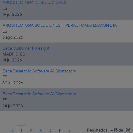
ARQUITECTURA DE SOLUCIONES
ES
19 jul 2026
ARQUITECTURA SOLUCIONES HIPERAUTOMATIZACIÓN E IA
ES
5 ago 2026
Beca Customer Foresight
MADRID, ES
14 jul 2026
Beca Desarrollo Software AI Gigafactory
ES
30 jul 2026
Beca Desarrollo Software AI Gigafactory
ES
24 jul 2026
Resultados
1 – 15
de
196
«
1
2
3
4
5
»