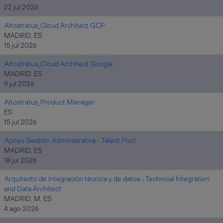
22 jul 2026
Altostratus_Cloud Architect GCP
MADRID, ES
15 jul 2026
Altostratus_Cloud Architect Google
MADRID, ES
9 jul 2026
Altostratus_Product Manager
ES
15 jul 2026
Apoyo Gestión Administrativa - Talent Pool
MADRID, ES
18 jul 2026
Arquitecto de integración técnica y de datos - Technical Integration
and Data Architect
MADRID, M, ES
4 ago 2026