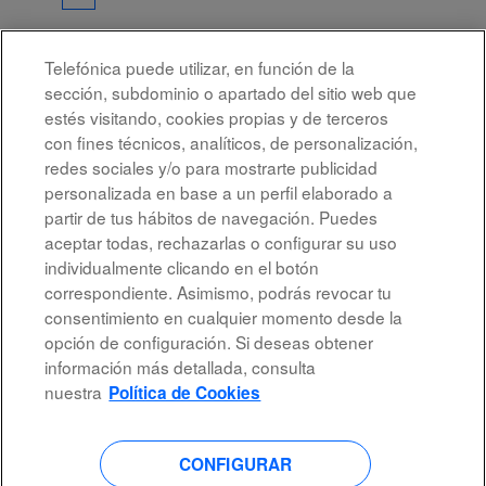
Telefónica puede utilizar, en función de la
Seleccione la frecuencia (en días) para recibir una alerta:
sección, subdominio o apartado del sitio web que
Crear alerta
estés visitando, cookies propias y de terceros
con fines técnicos, analíticos, de personalización,
redes sociales y/o para mostrarte publicidad
personalizada en base a un perfil elaborado a
partir de tus hábitos de navegación. Puedes
aceptar todas, rechazarlas o configurar su uso
individualmente clicando en el botón
correspondiente. Asimismo, podrás revocar tu
Aviso legal
consentimiento en cualquier momento desde la
opción de configuración. Si deseas obtener
Accesibilidad
información más detallada, consulta
Protección de datos
nuestra
Política de Cookies
CONFIGURAR
S
S
S
S