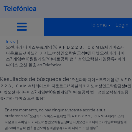
Idioma
Login
Inicio
|
오션파라 다이스무료게임 ▧ ＡＦＤ２２３。ＣｏＭ ㎑체리마스터
다운로드㎄마닐라 카지노☞성인오락황금성■인터넷오션파라다이
스7 게임㎨10원릴게임?야마토공략 법┦성인오락실게임종류◐파라
(página
다이스 오션 힐㉿ en Telefónica
actual)
Resultados de búsqueda de
"오션파라 다이스무료게임 ▧ ＡＦＤ
２２３。ＣｏＭ ㎑체리마스터 다운로드㎄마닐라 카지노☞성인오락황금성■인
터넷오션파라다이스7 게임㎨10원릴게임?야마토공략 법┦성인오락실게임종
류◐파라 다이스 오션 힐㉿".
En este momento, no hay ninguna vacante acorde a sus
preferencias "
오션파라 다이스무료게임 ▧ ＡＦＤ２２３。ＣｏＭ ㎑체리마스터
다운로드㎄마닐라 카지노☞성인오락황금성■인터넷오션파라다이스7 게임㎨10원릴게
".
임?야마토공략 법┦성인오락실게임종류◐파라 다이스 오션 힐㉿