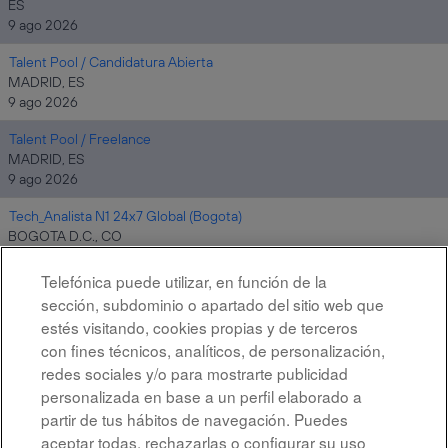
ES
9 ago 2026
Talent Pool / Candidatura Abierta
MADRID, ES
9 ago 2026
Talent Pool / Freelance
MADRID, ES
9 ago 2026
Tech_Analista N1 24x7 Global (Bogota)
BOGOTA D.C., CO
9 ago 2026
Telefónica puede utilizar, en función de la
sección, subdominio o apartado del sitio web que
estés visitando, cookies propias y de terceros
Resultados
1 – 10
de
10
con fines técnicos, analíticos, de personalización,
redes sociales y/o para mostrarte publicidad
personalizada en base a un perfil elaborado a
partir de tus hábitos de navegación. Puedes
aceptar todas, rechazarlas o configurar su uso