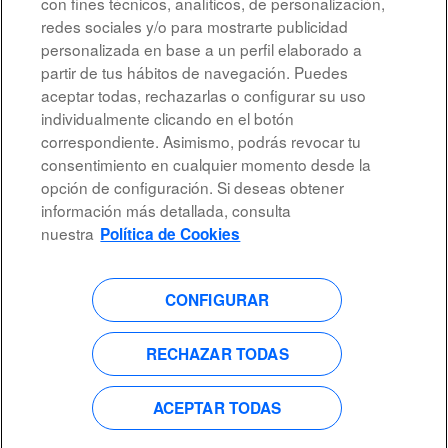
con fines técnicos, analíticos, de personalización,
redes sociales y/o para mostrarte publicidad
personalizada en base a un perfil elaborado a
partir de tus hábitos de navegación. Puedes
aceptar todas, rechazarlas o configurar su uso
individualmente clicando en el botón
correspondiente. Asimismo, podrás revocar tu
Aviso legal
consentimiento en cualquier momento desde la
opción de configuración. Si deseas obtener
Accesibilidad
información más detallada, consulta
Protección de datos
nuestra
Política de Cookies
CONFIGURAR
S
S
S
S
e
e
e
e
a
a
a
a
b
b
b
RECHAZAR TODAS
b
r
r
r
r
e
e
e
e
e
e
e
e
n
n
n
ACEPTAR TODAS
n
u
u
u
u
n
n
n
n
a
a
a