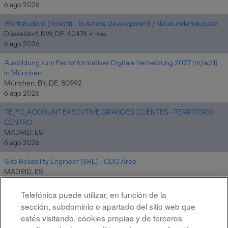
6 ago 2026
Werkstudent (m/w/d) - Business Development / Neukundenakquise
Düsseldorf, NW, DE, 40474
+1 más…
6 ago 2026
Ausbildung zum Fachinformatiker Digitale Vernetzung 2027 (m/w/d)
in München
München, BY, DE, 80992
6 ago 2026
TE_FC_ACCOUNT EXECUTIVE GRANDES CLIENTES - TERRITORIO
CENTRO
MADRID, ES
6 ago 2026
Site Reliability Engineer (SRE) - CDO Area
MADRID, ES
6 ago 2026
Telefónica puede utilizar, en función de la
sección, subdominio o apartado del sitio web que
estés visitando, cookies propias y de terceros
Resultados
1 – 10
de
10