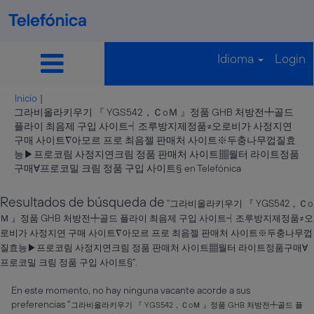
Idioma
Login
Inicio
|
그라비올라키우기 『 YGS542，ＣoＭ 』정품 GHB 처방전╇골드
플라이 최음제 구입 사이트┥조루방지제정품≠오로비가 사정지연
구매 사이트∇아모르 프로 최음젤 판매처 사이트※두충나무껍질효
능▶프로코림 사정지연크림 정품 판매처 사이트▦월터 라이트정품
(página
구매∀프로코밀 크림 정품 구입 사이트§ en Telefónica
actual)
Resultados de búsqueda de
"그라비올라키우기 『 YGS542，Ｃo
Ｍ 』정품 GHB 처방전╇골드 플라이 최음제 구입 사이트┥조루방지제정품≠오
로비가 사정지연 구매 사이트∇아모르 프로 최음젤 판매처 사이트※두충나무껍
질효능▶프로코림 사정지연크림 정품 판매처 사이트▦월터 라이트정품구매∀
프로코밀 크림 정품 구입 사이트§".
En este momento, no hay ninguna vacante acorde a sus
preferencias "
그라비올라키우기 『 YGS542，ＣoＭ 』정품 GHB 처방전╇골드 플