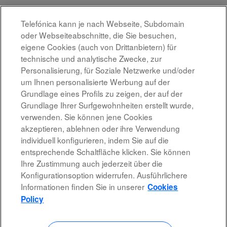
Telefónica kann je nach Webseite, Subdomain
Ergebnisse
1 – 15
von
222
«
1
2
3
4
5
»
oder Webseiteabschnitte, die Sie besuchen,
eigene Cookies (auch von Drittanbietern) für
technische und analytische Zwecke, zur
Wählen Sie aus, wie oft (in Tagen) Sie eine Benachrichtigung
Personalisierung, für Soziale Netzwerke und/oder
erhalten möchten:
um Ihnen personalisierte Werbung auf der
Grundlage eines Profils zu zeigen, der auf der
Benachrichtigung erstellen
Grundlage Ihrer Surfgewohnheiten erstellt wurde,
verwenden. Sie können jene Cookies
akzeptieren, ablehnen oder ihre Verwendung
individuell konfigurieren, indem Sie auf die
entsprechende Schaltfläche klicken. Sie können
Rechtshinweis
Ihre Zustimmung auch jederzeit über die
Konfigurationsoption widerrufen. Ausführlichere
Barrierefreiheit
Informationen finden Sie in unserer
Cookies
Datenschutzrichtlinien
Policy