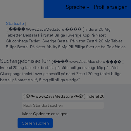
Sprache
Profil anzeigen
Startseite
|
⢊���� Www.ZavaMed.store ����⢊ Inderal 20 Mg
Tabletter Beställa På Nätet Billiga I Sverige Köp På Nätet
Glucophage Tablet I Sverige Beställ På Nätet Zestril 20 Mg Tablet
(ak
Billiga Beställ På Nätet Abilify 5 Mg Pill Billiga Sverige bei Telefónica
Sei
Suchergebnisse für
"⢊���� www.ZavaMed.store ����⢊
Inderal 20 mg tabletter beställa på nätet billiga i sverige köp på nätet
Glucophage tablet i sverige beställ på nätet Zestril 20 mg tablet billiga
beställ på nätet Abilify 5 mg pill billiga sverige".
Mehr Optionen anzeigen