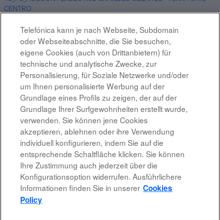
CENTRO
MADRID, ES
06.08.2026
Telefónica kann je nach Webseite, Subdomain
oder Webseiteabschnitte, die Sie besuchen,
Site Reliability Engineer (SRE) - CDO Area
eigene Cookies (auch von Drittanbietern) für
MADRID, ES
technische und analytische Zwecke, zur
06.08.2026
Personalisierung, für Soziale Netzwerke und/oder
um Ihnen personalisierte Werbung auf der
Grundlage eines Profils zu zeigen, der auf der
Ergebnisse
1 – 10
von
10
Grundlage Ihrer Surfgewohnheiten erstellt wurde,
verwenden. Sie können jene Cookies
akzeptieren, ablehnen oder ihre Verwendung
individuell konfigurieren, indem Sie auf die
entsprechende Schaltfläche klicken. Sie können
Rechtshinweis
Ihre Zustimmung auch jederzeit über die
Konfigurationsoption widerrufen. Ausführlichere
Barrierefreiheit
Informationen finden Sie in unserer
Cookies
Datenschutzrichtlinien
Policy