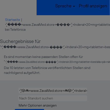
Sprache
Profil anzeigen
Startseite
|
⢊����+www.ZavaMed.store+����⢊+Inderal+20+mg+tabletter+beställa+
(aktuelle
bei Telefónica
Seite)
Suchergebnisse für
"⢊����+www.ZavaMed.store+����⢊+Inderal+20+mg+tabletter+beställa+på+n
Es sind momentan keine passenden Stellen offen für
"
⢊����+www.ZavaMed.store+����⢊+Inderal+20+mg+tabletter+beställa+på+nätet+billiga
Die 10 letzten von Telefónica veröffentlichten Stellen sind
nachfolgend aufgeführt.
Mehr Optionen anzeigen