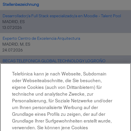
Stellenbezeichnung
Desarrollador/a Full Stack especializado/a en Moodle - Talent Pool
MADRID, ES
13.07.2026
Experto Centro de Excelencia Arquitectura
MADRID, M, ES
24.07.2026
BECAS TELEFONICA GLOBAL TECHNOLOGY LOGROÑO
ES
16.07.2026
Telefónica kann je nach Webseite, Subdomain
oder Webseiteabschnitte, die Sie besuchen,
Desarrollador/a Full Stack especializado/a en Moodle
eigene Cookies (auch von Drittanbietern) für
MADRID, ES
technische und analytische Zwecke, zur
14.07.2026
Personalisierung, für Soziale Netzwerke und/oder
um Ihnen personalisierte Werbung auf der
Grundlage eines Profils zu zeigen, der auf der
Ergebnisse
1 – 4
von
4
Grundlage Ihrer Surfgewohnheiten erstellt wurde,
verwenden. Sie können jene Cookies