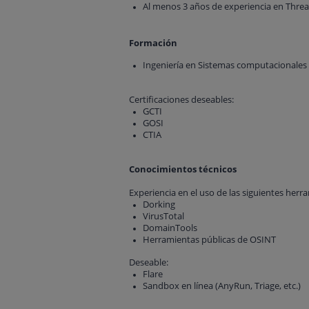
Al menos 3 años de experiencia en Threat
Formación
Ingeniería en Sistemas computacionales /
Certificaciones deseables:
GCTI
GOSI
CTIA
Conocimientos técnicos
Experiencia en el uso de las siguientes herr
Dorking
VirusTotal
DomainTools
Herramientas públicas de OSINT
Deseable:
Flare
Sandbox en línea (AnyRun, Triage, etc.)