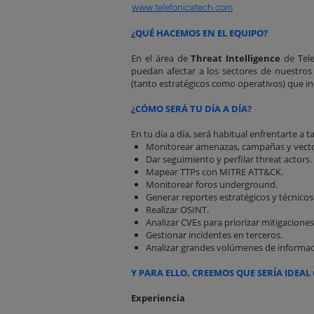
www.telefonicatech.com
¿QUÉ HACEMOS EN EL EQUIPO?
En el área de
Threat Intelligence
de Tele
puedan afectar a los sectores de nuestros
(tanto estratégicos como operativos) que in
¿CÓMO SERÁ TU DÍA A DÍA?
En tu día a día, será habitual enfrentarte a 
Monitorear amenazas, campañas y vecto
Dar seguimiento y perfilar threat actors.
Mapear TTPs con MITRE ATT&CK.
Monitorear foros underground.
Generar reportes estratégicos y técnicos 
Realizar OSINT.
Analizar CVEs para priorizar mitigaciones
Gestionar incidentes en terceros.
Analizar grandes volúmenes de informac
Y PARA ELLO, CREEMOS QUE SERÍA IDE
Experiencia