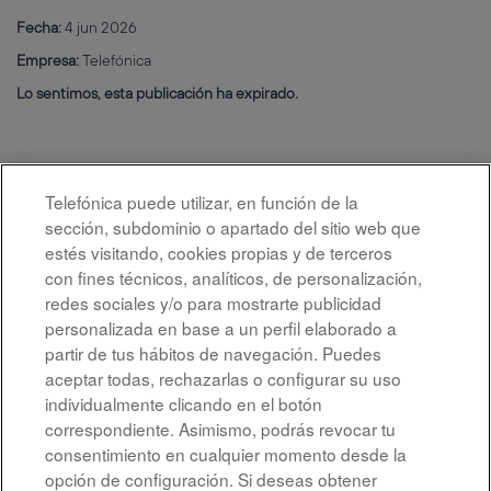
Fecha:
4 jun 2026
Empresa:
Telefónica
Lo sentimos, esta publicación ha expirado.
Telefónica puede utilizar, en función de la
sección, subdominio o apartado del sitio web que
estés visitando, cookies propias y de terceros
con fines técnicos, analíticos, de personalización,
redes sociales y/o para mostrarte publicidad
personalizada en base a un perfil elaborado a
partir de tus hábitos de navegación. Puedes
aceptar todas, rechazarlas o configurar su uso
individualmente clicando en el botón
correspondiente. Asimismo, podrás revocar tu
Aviso legal
consentimiento en cualquier momento desde la
opción de configuración. Si deseas obtener
Accesibilidad