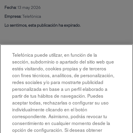
Fecha:
13 may 2026
Empresa:
Telefónica
Lo sentimos, esta publicación ha expirado.
Telefónica puede utilizar, en función de la
sección, subdominio o apartado del sitio web que
estés visitando, cookies propias y de terceros
con fines técnicos, analíticos, de personalización,
redes sociales y/o para mostrarte publicidad
personalizada en base a un perfil elaborado a
partir de tus hábitos de navegación. Puedes
aceptar todas, rechazarlas o configurar su uso
individualmente clicando en el botón
correspondiente. Asimismo, podrás revocar tu
Aviso legal
consentimiento en cualquier momento desde la
opción de configuración. Si deseas obtener
Accesibilidad