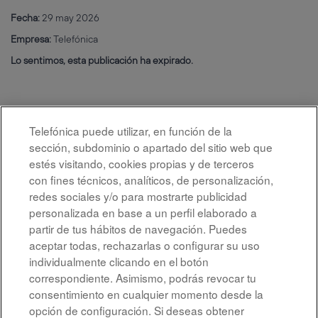
Fecha:
29 may 2026
Empresa:
Telefónica
Lo sentimos, esta publicación ha expirado.
Telefónica puede utilizar, en función de la
sección, subdominio o apartado del sitio web que
estés visitando, cookies propias y de terceros
con fines técnicos, analíticos, de personalización,
redes sociales y/o para mostrarte publicidad
personalizada en base a un perfil elaborado a
partir de tus hábitos de navegación. Puedes
aceptar todas, rechazarlas o configurar su uso
individualmente clicando en el botón
correspondiente. Asimismo, podrás revocar tu
Aviso legal
consentimiento en cualquier momento desde la
opción de configuración. Si deseas obtener
Accesibilidad