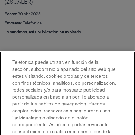
(ZSCALER)
Fecha:
30 abr 2026
Empresa:
Telefónica
Lo sentimos, esta publicación ha expirado.
Telefónica puede utilizar, en función de la
sección, subdominio o apartado del sitio web que
estés visitando, cookies propias y de terceros
con fines técnicos, analíticos, de personalización,
redes sociales y/o para mostrarte publicidad
personalizada en base a un perfil elaborado a
partir de tus hábitos de navegación. Puedes
aceptar todas, rechazarlas o configurar su uso
individualmente clicando en el botón
correspondiente. Asimismo, podrás revocar tu
Aviso legal
consentimiento en cualquier momento desde la