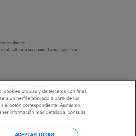
res resultados.
exual, cultura, discapacidad o cualquier otra
o, cookies propias y de terceros con fines
e a un perfil elaborado a partir de tus
Enviar candidatura ahora »
en el botón correspondiente. Asimismo,
ener información más detallada, consulta
S
S
S
S
e
e
e
e
a
a
a
a
b
b
b
ACEPTAR TODAS
b