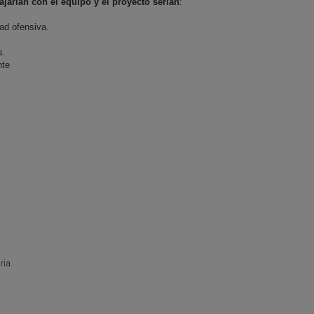
ajarían con el equipo y el proyecto serían
:
ad ofensiva.
s.
nte
ria.