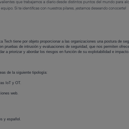
ientes que trabajamos a diario desde distintos puntos del mundo para alcan
e equipo. Si te identificas con nuestros pilares, ¡estamos deseando conocerte!
a Tech tiene por objeto proporcionar a las organizaciones una postura de segu
en pruebas de intrusión y evaluaciones de seguridad, que nos permiten ofrece
dar a priorizar y abordar los riesgos en función de su explotabilidad e impacto
eas de la siguiente tipología:
ras IoT y OT.
ciones web.
és y español.