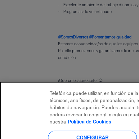
• Excelente ambiente de trabajo dinámico y m
• Programas de voluntariado.
#SomosDiversos #Fomentamosigualdad
Estamos convencidos/as de que los equipos d
Por ello promovemos y garantizamos la inclusi
condición
¡Queremos conocerte!
😊
Telefónica puede utilizar, en función de 
técnicos, analíticos, de personalización, 
hábitos de navegación. Puedes aceptar to
podrás revocar tu consentimiento en cua
nuestra
Política de Cookies
Aviso legal
Accesi
CONFIGURAR