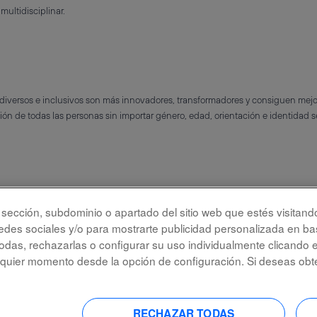
ultidisciplinar.
iversos e inclusivos son más innovadores, transformadores y consiguen mejo
ón de todas las personas sin importar género, edad, orientación e identidad s
la sección, subdominio o apartado del sitio web que estés visitand
redes sociales y/o para mostrarte publicidad personalizada en bas
das, rechazarlas o configurar su uso individualmente clicando 
lquier momento desde la opción de configuración. Si deseas obt
bilidad
Protección de datos
RECHAZAR TODAS