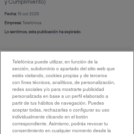
y Cumplimiento)
Fecha:
15 oct 2025
Empresa:
Telefónica
Lo sentimos, esta publicación ha expirado.
Telefónica puede utilizar, en función de la
sección, subdominio o apartado del sitio web que
estés visitando, cookies propias y de terceros
con fines técnicos, analíticos, de personalización,
redes sociales y/o para mostrarte publicidad
personalizada en base a un perfil elaborado a
partir de tus hábitos de navegación. Puedes
aceptar todas, rechazarlas o configurar su uso
individualmente clicando en el botón
correspondiente. Asimismo, podrás revocar tu
Aviso legal
consentimiento en cualquier momento desde la