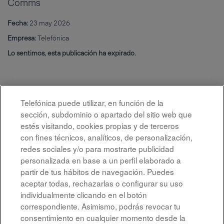
Comms
Fecha:
23 may 2026
Empresa:
Telefónica
Lo sentimos, esta publicación ha expirado.
Telefónica puede utilizar, en función de la
sección, subdominio o apartado del sitio web que
estés visitando, cookies propias y de terceros
con fines técnicos, analíticos, de personalización,
redes sociales y/o para mostrarte publicidad
personalizada en base a un perfil elaborado a
partir de tus hábitos de navegación. Puedes
aceptar todas, rechazarlas o configurar su uso
individualmente clicando en el botón
correspondiente. Asimismo, podrás revocar tu
Aviso legal
consentimiento en cualquier momento desde la